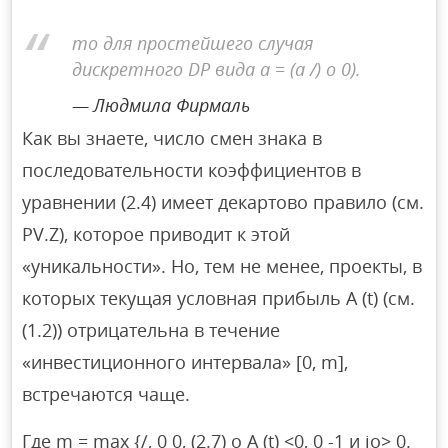
то для простейшего случая
дискретного DP вида a = (a /) o 0).
Людмила Фирмаль
Как вы знаете, число смен знака в
последовательности коэффициентов в
уравнении (2.4) имеет декартово правило (см.
PV.Z), которое приводит к этой
«уникальности». Но, тем не менее, проекты, в
которых текущая условная прибыль A (t) (см.
(1.2)) отрицательна в течение
«инвестиционного интервала» [0, m],
встречаются чаще.
Где m = max {/, 0 0, (2.7) o A (t) <0, 0 -1 и io> 0.