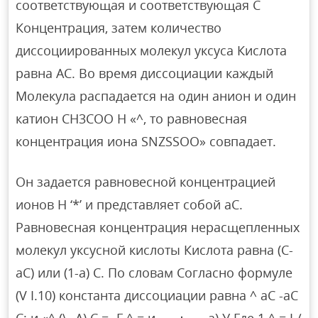
соответствующая и соответствующая С
Концентрация, затем количество
диссоциированных молекул уксуса Кислота
равна AC. Во время диссоциации каждый
Молекула распадается на один анион и один
катион CH3COO H «^, то равновесная
концентрация иона SNZSSOO» совпадает.
Он задается равновесной концентрацией
ионов H ‘*’ и представляет собой aC.
Равновесная концентрация нерасщепленных
молекул уксусной кислоты Кислота равна (C-
aC) или (1-a) C. По словам Согласно формуле
(V I.10) константа диссоциации равна ^ aC -aC
C: и «^ (\ -А) С = -Г ^ = и — ： — а) У Где 1 ^ = I /