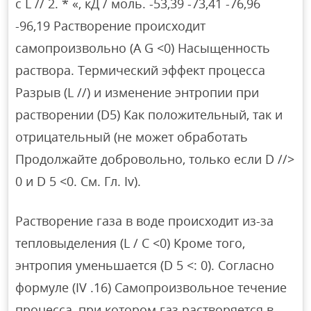
с L // 2. * «, кД / моль. -53,39 -73,41 -76,96
-96,19 Растворение происходит
самопроизвольно (A G <0) Насыщенность
раствора. Термический эффект процесса
Разрыв (L //) и изменение энтропии при
растворении (D5) Как положительный, так и
отрицательный (не может обработать
Продолжайте добровольно, только если D //>
0 и D 5 <0. См. Гл. Iv).
Растворение газа в воде происходит из-за
тепловыделения (L / C <0) Кроме того,
энтропия уменьшается (D 5 <: 0). Согласно
формуле (IV .16) Самопроизвольное течение
процесса, при котором газ растворяется в