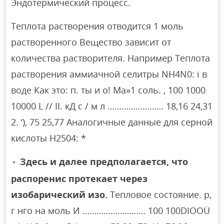
Эндотермический процесс.
Теплота растворения отводится 1 моль
растворенного Вещество зависит от
количества растворителя. Например Теплота
растворения аммиачной селитры NH4N0: i в
воде Как это: п. ты и о! Ma»1 соль. , 100 1000
10000 L // II. кД с / м л …………………… 18,16 24,31
2. ‘), 75 25,77 Аналогичные данные для серной
кислоты H2504: *
Здесь и далее предполагается, что
распоренис протекает через
изобарический изо.
Тепловое состояние. р,
г нго на моль И ……………………… 100 100DIOOÜ