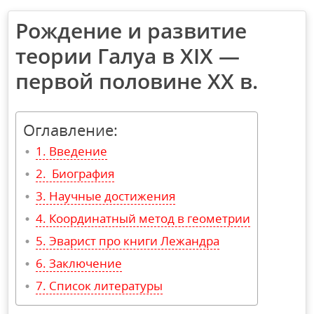
Рождение и развитие
теории Галуа в XIX —
первой половине XX в.
Оглавление:
Введение
Биография
Научные достижения
Координатный метод в геометрии
Эварист про книги Лежандра
Заключение
Список литературы