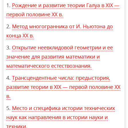
Рождение и развитие теории Галуа в XIX —
первой половине XX в.
Метод многогранника от И. Ньютона до
конца XX в.
Открытие неевклидовой геометрии и ее
значение для развития математики и
математического естествознания.
Трансцендентные числа: предыстория,
развитие теории в XIX — первой половине XX
в.
Место и специфика истории технических
наук как направления в истории науки и
техники.