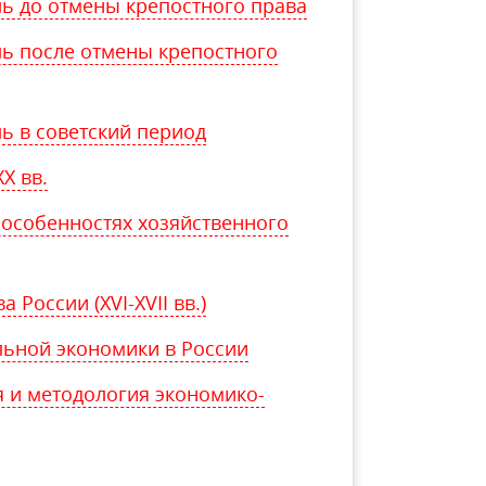
ь до отмены крепостного права
ь после отмены крепостного
ь в советский период
X вв.
 особенностях хозяйственного
России (XVI-XVII вв.)
льной экономики в России
 и методология экономико-