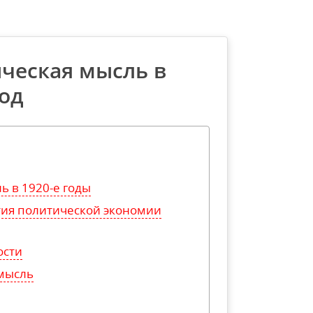
ческая мысль в
од
ь в 1920-е годы
ия политической экономии
ости
 мысль