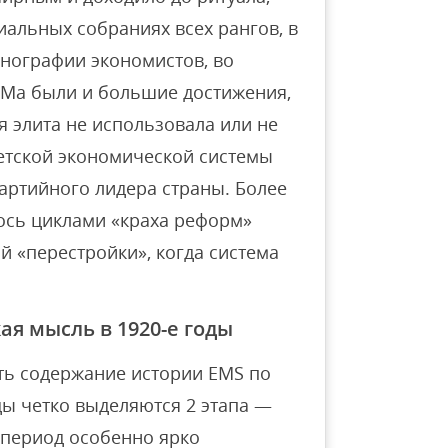
альных собраниях всех рангов, в
онографии экономистов, во
СЭМа были и большие достижения,
 элита не использовала или не
етской экономической системы
артийного лидера страны. Более
ось циклами «краха реформ»
й «перестройки», когда система
ая мысль в 1920-е годы
ть содержание истории EMS по
ды четко выделяются 2 этапа —
 период особенно ярко