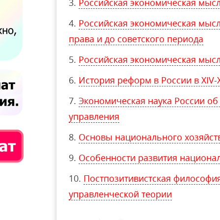
Российская экономическая мысл
Российская экономическая мысл
права и до советского периода
Российская экономическая мысл
История реформ в России в XIV-X
Экономическая наука России об
управления
Основы национального хозяйства 
Особенности развития национа
Постпозитивистская философия
управленческой теории