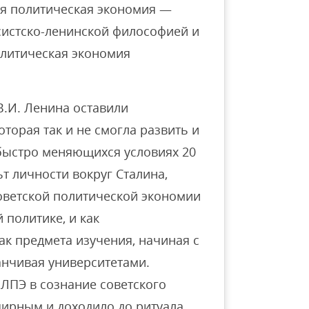
ая политическая экономия —
ксистско-ленинской философией и
политическая экономия
В.И. Ленина оставили
торая так и не смогла развить и
быстро меняющихся условиях 20
ьт личности вокруг Сталина,
оветской политической экономии
 политике, и как
ак предмета изучения, начиная с
анчивая университетами.
ЛПЭ в сознание советского
ирным и доходило до ритуала,