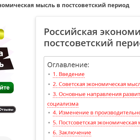
номическая мысль в постсоветский период
Российская экономи
постсоветский пери
Оглавление:
Введение
Советская экономическая мысл
Основные направления развит
социализма
Изменение в производительн
Постсоветская экономическая
Заключение