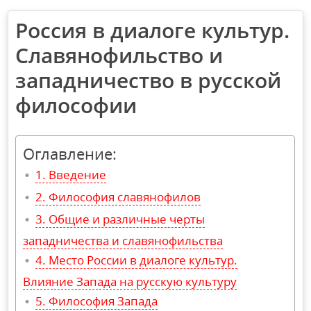
Россия в диалоге культур.
Славянофильство и
западничество в русской
философии
Оглавление:
Введение
Философия славянофилов
Общие и различные черты
западничества и славянофильства
Место России в диалоге культур.
Влияние Запада на русскую культуру
Философия Запада