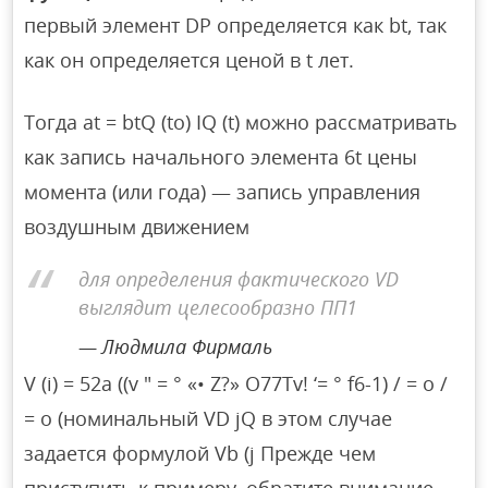
первый элемент DP определяется как bt, так
как он определяется ценой в t лет.
Тогда at = btQ (to) IQ (t) можно рассматривать
как запись начального элемента 6t цены
момента (или года) — запись управления
воздушным движением
для определения фактического VD
выглядит целесообразно ПП1
Людмила Фирмаль
V (i) = 52a ((v ″ = ° «• Z?» O77Tv! ‘= ° f6-1) / = o /
= o (номинальный VD jQ в этом случае
задается формулой Vb (j Прежде чем
приступить к примеру, обратите внимание,