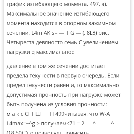
график изгибающего момента. 497, а).
Максимальное значение изгибающего
момента находится в опорном зажимном
сечении: L4m AK s= — T G — (, 8L8) рис.
Четыреста девяносто семь С увеличением
нагрузки q максимальное
давление в том же сечении достигает
предела текучести в первую очередь. Если
предел текучести равен и, то максимально
допустимая прочность при нагрузке может
быть получена из условия прочности:
м а к с СГТ Ш~ ~ П 499читывая, что W-A
L4max=~^g > получаем<71 = 2 — ^ — — ^ -.
(18.50) Это позволяет повысить