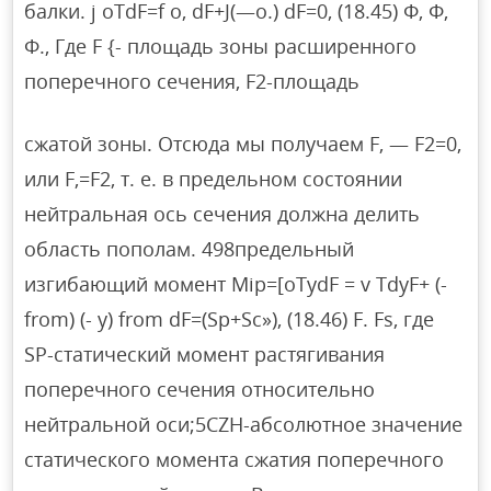
балки. j oTdF=f o, dF+J(—o.) dF=0, (18.45) Ф, Ф,
Ф., Где F {- площадь зоны расширенного
поперечного сечения, F2-площадь
сжатой зоны. Отсюда мы получаем F, — F2=0,
или F,=F2, т. е. в предельном состоянии
нейтральная ось сечения должна делить
область пополам. 498предельный
изгибающий момент Mip=[oTydF = v TdyF+ (-
from) (- y) from dF=(Sp+Sc»), (18.46) F. Fs, где
SP-статический момент растягивания
поперечного сечения относительно
нейтральной оси;5CZH-абсолютное значение
статического момента сжатия поперечного