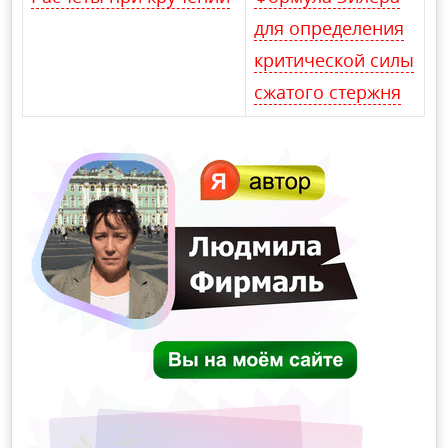
для определения
критической силы
сжатого стержня