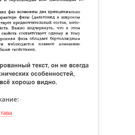
жание:
става