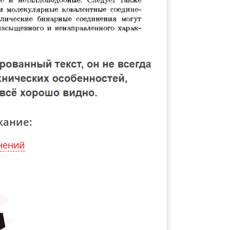
жание:
нений