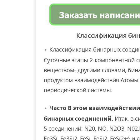
Классификация би
Классификация бинарных соеди
Суточные этапы 2-компонентной 
веществом- другими словами, бин
продуктом взаимодействия Атомы
периодической системы.
Часто В этом взаимодействии
бинарных соединений.
Итак, в с
5 соединений: N20, NO, N2O3, N02,
Fe3Si, Fe3Si2, FeSi, FeSi2, FeSi2+^ 