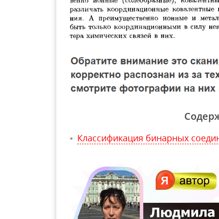
Содер
Классификация бинарных соеди