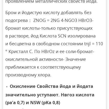
проявлением металлических свойств йода.
Бром и йодистую кислоту добавлять без
подогрева： ZNOG = 2NG 4-NGO3 HBrO3-
бромат кислоты-только присутствующих
в растворе, йод Кислота SCN изолирована
и бесцветна в свободном состоянии tnjl = 110
° Кристалл С. По HBrOz и ее соли-бромат-
окислительной активности- Значение
приближается к соответствующему
производному хлора.
Окисление Свойства йода и йодата
значительно уступают. Нвгоз кислота
(pa’a 0,7) и NSW (pKa 0,8)