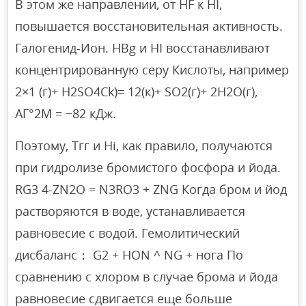
В этом же направлении, от HF к HI,
повышается восстановительная активность.
Галогенид-Ион. HBg и HI восстанавливают
концентрированную серу Кислоты, например
2×1 (г)+ H2SO4Ck)= 12(к)+ ЅО2(г)+ 2Н2О(г),
АГ°2М = −82 кДж.
Поэтому, Тгг и Hi, как правило, получаются
при гидролизе бромистого фосфора и йода.
RG3 4-ZN2O = N3RO3 + ZNG Когда бром и йод
растворяются в воде, устанавливается
равновесие с водой. Гемолитический
дисбаланс： G2 + HON ^ NG + нога По
сравнению с хлором в случае брома и йода
равновесие сдвигается еще больше