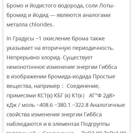
Бромо и йодистого водорода, соли Лоты-
бромид и йодид — являются аналогами
металла chlorides.
In Градусы −1 окисление брома также
указывает на вторичную периодичность.
Непрерывно хлорид- Существует
немонотонное изменение энергии Гиббса
в изображении бромида-иодида Простые
вещества, например： Соединение,
примесями КС1(к) КБГ (к) К1(к） АГ°Ф 2д8>
кДж / моль −408.6 −380.1 −322.8 Аналогичные
свойства изменения энергии Гиббса
наблюдаются и в элементах Подгруппы