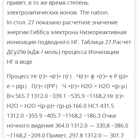
привет, в то же время степень
электролитических ионов- The nation.
In стол. 27 показано расчетное значение
энергии Гиббса электрона Низкореактивная
ионизация подводного НГ. Таблица 27.Расчет
ДСу29в (кДж / моль) процесса Ионизации
НГ в воде
Процесс Нг (г)= ч(г)+ г(г） Ч(г)= ф +(г)+ е Р (р)+
е = р(р） Г(г)= г(РР） Ч +(г)+ Н2О = Н2О +(р-р）
Вч 565.7 1312.0 −339.1 −535.9 −1168,2 Нг (г)+
Н2О = Н2О +(р-р)+ г(р-р)-166.0 НС1 431.5
1312.0 −355.9 −405.7 −1168,2 −186.3 Очки
ночного видения 364.0 1312.0 — 330,8 −386.0
−1168,2 −209.0 Привет. 297.8 1312.0 — 301.7