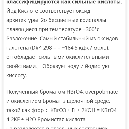
классифицируются как сильные кислоты.
Йод Кислоте соответствует оксид
архитектуры i2o бесцветные кристаллы
плавящиеся при температуре −300°с
Разложение. Самый стабильный из оксидов
галогена (D#^ 298 = = −184,5 кДж / моль).
он обладает сильными окислительными
свойствами、 Образует воду и йодистую
кислоту.
Полученный броматом HBrO4, overpobmate
и окислением Бромат в щелочной среде,
такой как фтор： KBrO3 + Fl + 2KOH = KBrO4
4-2KF + H2O Бромистая кислота
не разделяется в отдельных состояниях