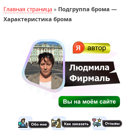
Главная страница
»
Подгруппа брома —
Характеристика брома