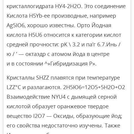
кристаллогидрата НУ4-2Н2О. Это соединение
Кислота H5Yb-ее производные, например
Ag5IO6, хорошо известны. Орто Йодная
кислота H5U6 относится к категории кислот
средней прочности: pK \ 3.2 и па’г 6.7.Инь /
ю / ’ — октаэдр с атомом йода в центре
и в состоянии ^»Гибридизация P».
Кристаллы SHZZ плавятся при температуре
LZZ°C и разлагаются. 2Н5Ю6=12О5+5Н2О+О2
Взаимодействие NYU4 с дымящей серной
кислотой образует оранжевое твердое
вещество I2O7 — Оксиды, образующие йод;
его свойства недостаточно изучены. Также