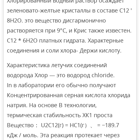
Хлорированный водный раствор осаждает
зеленовато-желтые кристаллы в составе C12 ′
8H2O. это вещество дисгармонично
растворяется при 9°C, и Крис также известен.
С12 * 6Н2О платных гидрата. Характерные
соединения и соли хлора- Держи кислоту.
Характеристика летучих соединений
водорода Хлор — это водород chloride.
In в лаборатории его обычно получают
Концентрированная серная кислота хлорида
натрия. На основе В технологии,
термическая стабильность ХК1 проста
Вещество： U2C12(г) = НС1(г）、 = −189.7
кДж / моль. Эта реакция протекает через