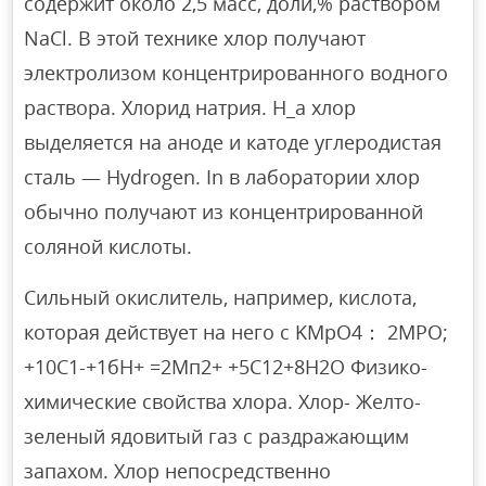
содержит около 2,5 масс, доли,% раствором
NaCl. В этой технике хлор получают
электролизом концентрированного водного
раствора. Хлорид натрия. Н_а хлор
выделяется на аноде и катоде углеродистая
сталь — Hydrogen. In в лаборатории хлор
обычно получают из концентрированной
соляной кислоты.
Сильный окислитель, например, кислота,
которая действует на него с KMpO4： 2MPO;
+10С1-+1бН+ =2Мп2+ +5С12+8Н2О Физико-
химические свойства хлора. Хлор- Желто-
зеленый ядовитый газ с раздражающим
запахом. Хлор непосредственно