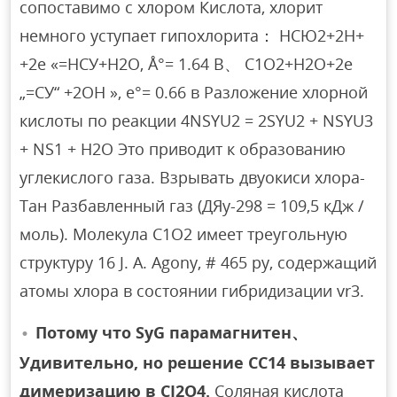
сопоставимо с хлором Кислота, хлорит
немного уступает гипохлорита： НСЮ2+2Н+
+2е «=НСУ+Н2О, Å°= 1.64 В、 С1О2+Н2О+2е
„=СУ“ +2ОН », е°= 0.66 в Разложение хлорной
кислоты по реакции 4NSYU2 = 2SYU2 + NSYU3
+ NS1 + H2O Это приводит к образованию
углекислого газа. Взрывать двуокиси хлора-
Тан Разбавленный газ (ДЯу-298 = 109,5 кДж /
моль). Молекула C1O2 имеет треугольную
структуру 16 J. A. Agony, # 465 py, содержащий
атомы хлора в состоянии гибридизации vr3.
Потому что SyG парамагнитен、
Удивительно, но решение CC14 вызывает
димеризацию в CI2O4.
Соляная кислота