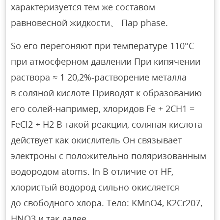
характеризуется тем же составом
равновесной жидкости、 Пар phase.
So его перегоняют при температуре 110°C
при атмосферном давлении При кипячении
раствора ≈ 1 20,2%-растворение металла
в соляной кислоте Приводят к образованию
его солей-например, хлоридов Fe + 2CH1 =
FeCl2 + H2 В такой реакции, соляная кислота
действует как окислитель Он связывает
электроны с положительно поляризованным
водородом atoms. In В отличие от HF,
хлористый водород сильно окисляется
до свободного хлора. Тело: KMnO4, K2Cr207,
HNO3 и так далее.