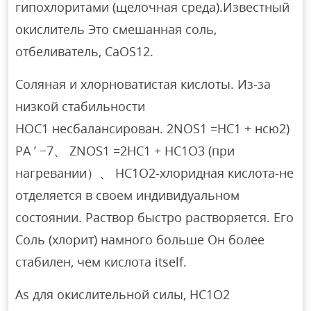
гипохлоритами (щелочная среда).Известный
окислитель Это смешанная соль,
отбеливатель, CaOS12.
Соляная и хлорноватистая кислоты. Из-за
низкой стабильности
HOC1 несбалансирован. 2NOS1 =НС1 + нсю2)
РА ’ −7、 ZNOS1 =2НС1 + НС1О3 (при
нагревании）、 НС1О2-хлоридная кислота-не
отделяется в своем индивидуальном
состоянии. Раствор быстро растворяется. Его
Соль (хлорит) намного больше Он более
стабилен, чем кислота itself.
As для окислительной силы, НС1О2