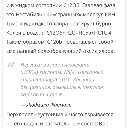
и в жидком состоянии-С12Об. Газовая фаза-
это Нестабильный»странных» молекул КВН.
Триоксид жидкого хлора реагирует бурно-
Колея в воде.： С12О6+Н2О=НСУз+НС1С-4
Таким образом, C120b представляет собой
смешанный солеобразующий оксид хлора.
Игрушки и хлорная кислота
(НСЮ4) кислоты. NSJ4-известный
сильнейший(pA ’ 10） Кислота-
бесцветная, дымящаяся, текучая
жидкость Сто％-
Людмила Фирмаль
Перхлорат неустойчив и часто взрывается,
но его водный растительный состав Вор