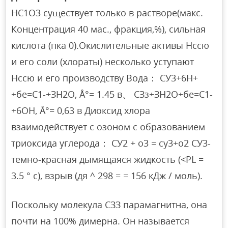
HC1O3 существует только в растворе(макс.
Концентрация 40 мас., фракция,%), сильная
кислота (пка 0).Окислительные активы Нссю
и его соли (хлораты) несколько уступают
Нссю и его производству Вода： СУ3+6Н+
+бе=С1-+ЗН2О, Å°= 1.45 в、 СЗз+ЗН2О+бе=С1-
+6ОН, Å°= 0,63 в Диоксид хлора
взаимодействует с озоном с образованием
триоксида углерода： СУ2 + о3 = су3+о2 СУ3-
темно-красная дымящаяся жидкость (<PL =
3.5 ° с), взрыв (дя ^ 298 = = 156 кДж / моль).
Поскольку молекула СЗЗ парамагнитна, она
почти на 100% димерна. Он называется