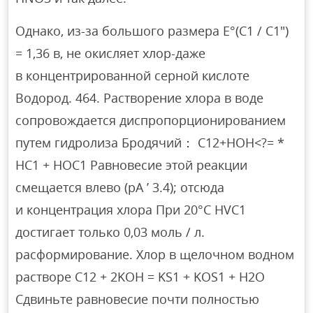
Однако, из-за большого размера E°(C1 / C1″)
= 1,36 в, не окисляет хлор-даже
в концентрированной серной кислоте
Водород. 464. Растворение хлора в воде
сопровождается диспропорционированием
путем гидролиза Бродячий： С12+НОН<?= *
НС1 + НОС1 Равновесие этой реакции
смещается влево (pA ’ 3.4); отсюда
и концентрация хлора При 20°C HVC1
достигает только 0,03 моль / л.
расформирование. Хлор в щелочном водном
растворе C12 + 2KOH = KS1 + KOS1 + H2O
Сдвиньте равновесие почти полностью