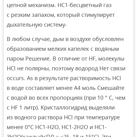
цепной механизм. HC1-бесцветный газ
с резким запахом, который стимулирует
дыхательную систему-
В любом случае, дым в воздухе обусловлен
образованием мелких капелек с водяным
паром Решение. В отличие от HF, молекулы
HCl не полярны, поэтому водород Нет связи
occurs. As в результате растворимость HCl
в воде составляет менее A4 моль Смешайте
с водой во всех пропорциях (при 10 ° C, чем
с HF 1 литр). Кристаллогидрид выделяли
из водного раствора HCl при температуре
менее 0°C НС1-Н2О, НС1-2Н2О и НС1-
ЗН2О(каждый<ПЛ = −25,-18 и-15°С). Эти