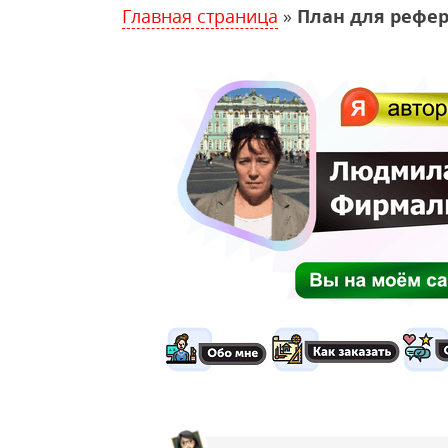
Главная страница
»
План для рефер