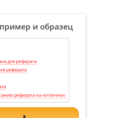
 пример и образец
ана для реферата
ля реферата
ата
санию реферата на «отлично»: