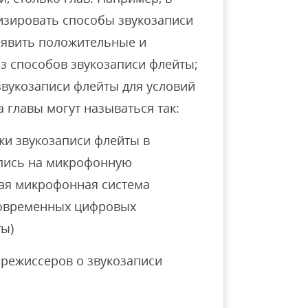
тизировать способы звукозаписи
ыявить положительные и
з способов звукозаписи флейты;
вукозаписи флейты для условий
 главы могут называться так:
и звукозаписи флейты в
апись на микрофонную
ная микрофонная система
современных цифровых
ты)
орежиссеров о звукозаписи