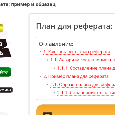
ата: пример и образец
План для реферата:
Оглавление:
Как составить план реферата
Алгоритм составления пл
Составление плана д
Пример плана для реферата
Образец плана для рефер
Справочник по напи