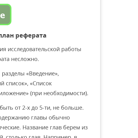
 план реферата
ния исследовательской работы
рата несложно.
 разделы «Введение»,
й список», «Список
иложение» (при необходимости).
быть от 2-х до 5-ти, не больше.
 содержанию главы обычно
ические. Название глав берем из
, столько глав. Например, в