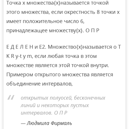
Точка x множества{x}называется точкой
этого множества, если окрестность 8 точки x
имеет положительное число 6,
принадлежащее множеству{x}. О П Р
Е Д Е Л Е Н и Е2. Множество{x}называется o T
K R y-t y m, если любая точка в этом
множестве является этой точкой внутри.
Примером открытого множества является
объединение интервалов,
открытых полуосей, бесконечных
линий и некоторых пустых
интервалов. О П Р
Людмила Фирмаль