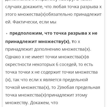
случаях докажите, что любая точка разрыва x
этого множества{x}обязательно принадлежит
ей. Фактически, если мы
предположим, что точка разрыва x не
принадлежит множеству{x}, т
о x
принадлежит дополнению множества{x}.
Однако x не имеет точки множества{x}в
окрестности некоторых 6 соседей, то есть
точка точки x не содержит точки множества
{x}, так что если x является предельной
точкой множества{x}, то 2)любая предельная
точка множества{x}принадлежит этому
множеству. Докажем, что