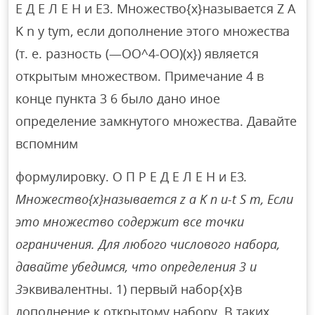
Е Д Е Л Е Н и Е3. Множество{x}называется Z A
K n y tym, если дополнение этого множества
(т. е. разность (—OO^4-OO)(x}) является
открытым множеством. Примечание 4 в
конце пункта 3 6 было дано иное
определение замкнутого множества. Давайте
вспомним
формулировку. О П Р Е Д Е Л Е Н и Е3
.
Множество{x}называется z a K n u-t S m, Если
это множество содержит все точки
ограничения. Для любого числового набора,
давайте убедимся, что определения 3 и
3
эквивалентны. 1) первый набор{x}в
дополнение к открытому набору. В таких