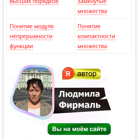
высших порядков
замкнутые
множества
Понятие модуля
Понятие
непрерывности
компактности
функции
множества