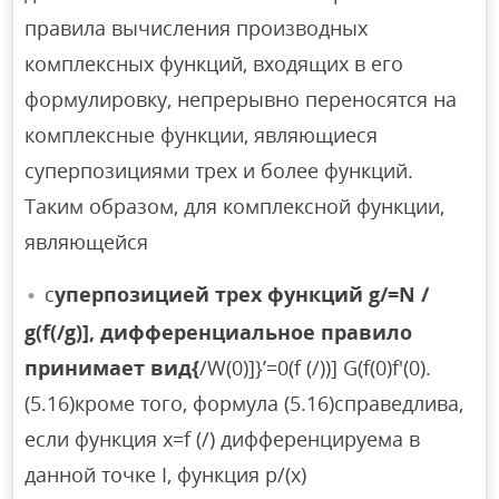
правила вычисления производных
комплексных функций, входящих в его
формулировку, непрерывно переносятся на
комплексные функции, являющиеся
суперпозициями трех и более функций.
Таким образом, для комплексной функции,
являющейся
с
уперпозицией трех функций g/=N /
g(f(/g)], дифференциальное правило
принимает вид{
/W(0)]}’=0(f (/))] G(f(0)f'(0).
(5.16)кроме того, формула (5.16)справедлива,
если функция x=f (/) дифференцируема в
данной точке I, функция p/(x)