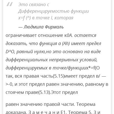
Это связано с
Дифференцируемостью функции
x=f (^) в точке I, которая
Людмила Фирмаль
ограничивает отношение к
0A. остается
доказать, что функция a (Ah) имеет предел
D^O, равный нулю,но это основано на виде
дифференциальных непрерывных условий,
дифференцируемых в точке/функции
x*=f(O
так, вся правая часть(5.15)имеет предел в/ —
>-0, и этот предел равен значению, равному в
стоячем праве(5.13).Этот предел
равен значению правой части. Теорема
доказана. З а м е ч а н и Е1. Теорема 5. 3 и