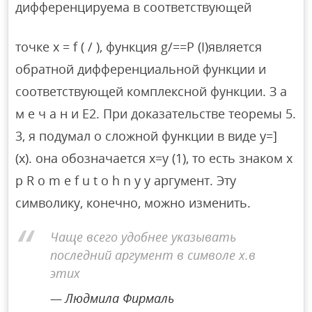
дифференцируема в соответствующей
точке x = f ( / ), функция g/==P (I)является
обратной дифференциальной функции и
соответствующей комплексной функции. З а
м е ч а н и Е2. При доказательстве теоремы 5.
3, я подумал о сложной функции в виде y=]
(x). она обозначается x=y (1), то есть знаком x
p R o m e f u t o h n y y аргумент. Эту
символику, конечно, можно изменить.
Чаще всего удобнее указывать
последний аргумент в символе x.в
этих
Людмила Фирмаль