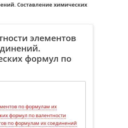
нений. Составление химических
тности элементов
единений.
еских формул по
ментов по формулам их
ких формул по валентности
тов по формулам их соединений