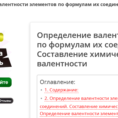
алентности элементов по формулам их соеди
Определение вален
по формулам их со
Составление химич
валентности
Оглавление:
Содержание:
Определение валентности эле
соединений. Составление химичес
Определение валентности элемен