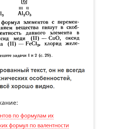
жание:
нтов по формулам их
ких формул по валентности