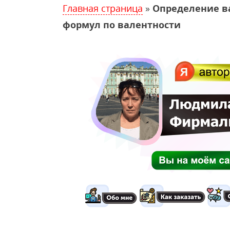
Главная страница
»
Определение в
формул по валентности