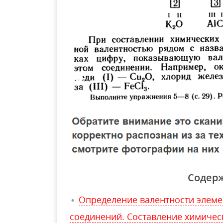
Содер
Определение валентности элеме
соединений. Составление химичес