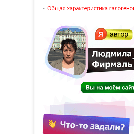
Общая характеристика галогено