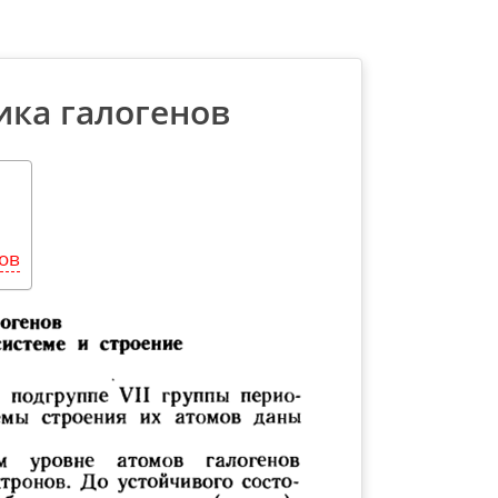
ика галогенов
ов