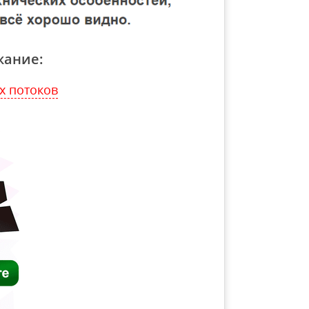
жание:
х потоков