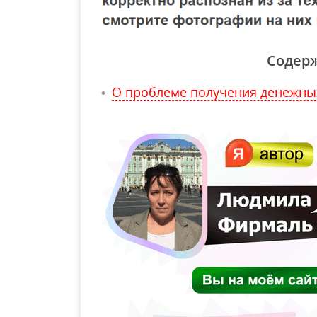
Содер
О проблеме получения денежны