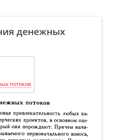
ния денежных
ных потоков