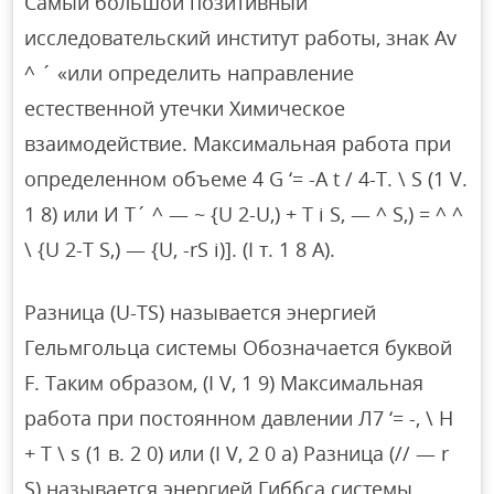
Самый большой позитивный
исследовательский институт работы, знак Av
^ ´ «или определить направление
естественной утечки Химическое
взаимодействие. Максимальная работа при
определенном объеме 4 G ‘= -A t / 4-T. \ S (1 V.
1 8) или И T´ ^ — ~ {U 2-U,) + T i S, — ^ S,) = ^ ^
\ {U 2-T S,) — {U, -rS i)]. (I т. 1 8 А).
Разница (U-TS) называется энергией
Гельмгольца системы Обозначается буквой
F. Таким образом, (I V, 1 9) Максимальная
работа при постоянном давлении Л7 ‘= -, \ H
+ T \ s (1 в. 2 0) или (I V, 2 0 а) Разница (// — r
S) называется энергией Гиббса системы,