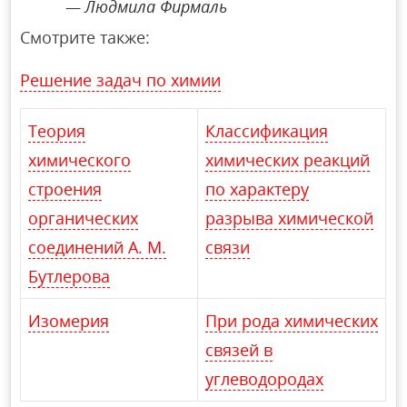
Людмила Фирмаль
Смотрите также:
Решение задач по химии
Теория
Классификация
химического
химических реакций
строения
по характеру
органических
разрыва химической
соединений А. М.
связи
Бутлерова
Изомерия
При рода химических
связей в
углеводородах