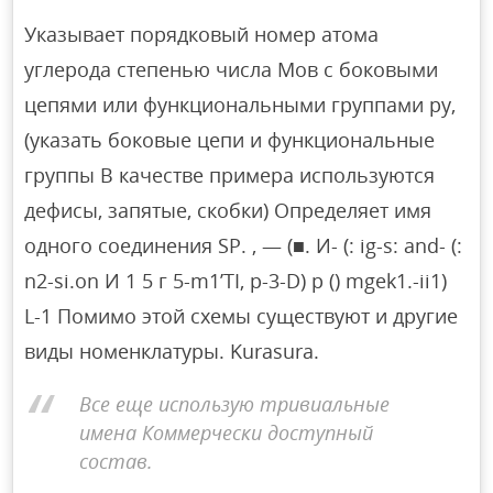
Указывает порядковый номер атома
углерода степенью числа Мов с боковыми
цепями или функциональными группами py,
(указать боковые цепи и функциональные
группы В качестве примера используются
дефисы, запятые, скобки) Определяет имя
одного соединения SP. , — (■. И- (: ig-s: and- (:
n2-si.on И 1 5 г 5-m1’TI, p-3-D) p () mgek1.-ii1)
L-1 Помимо этой схемы существуют и другие
виды номенклатуры. Kurasura.
Все еще использую тривиальные
имена Коммерчески доступный
состав.