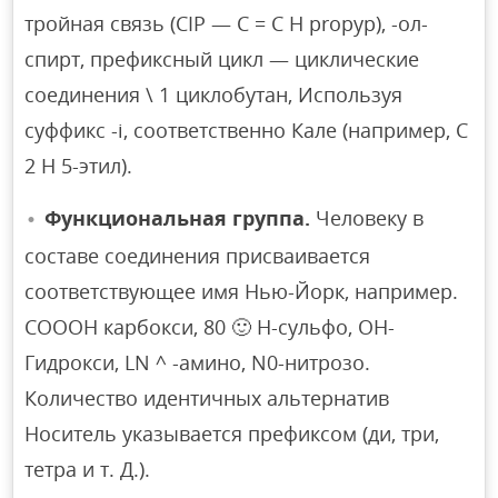
тройная связь (CIP — C = C H propyp), -ол-
спирт, префиксный цикл — циклические
соединения \ 1 циклобутан, Используя
суффикс -i, соответственно Кале (например, C
2 H 5-этил).
Функциональная группа.
Человеку в
составе соединения присваивается
соответствующее имя Нью-Йорк, например.
СОООН карбокси, 80 🙂 Н-сульфо, ОН-
Гидрокси, LN ^ -амино, N0-нитрозо.
Количество идентичных альтернатив
Носитель указывается префиксом (ди, три,
тетра и т. Д.).