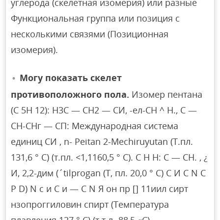
углерода (скелетная изомерия) или разные
Функциональная группа или позиция с
несколькими связями (Позиционная
изомерия).
Могу показать скелет
противоположного пола.
Изомер пентана
(C 5H 12): Н3С — СН2 — СИ, -ел-СН ^ Н., С —
СН-СНг — СП: Международная система
единиц СИ , n- Peitan 2-Mechiruyutan (Т.пл.
131,6 ° С) (т.пл. <1,1160,5 ° С). C H H: C — CH. , ¿
И, 2,2-дим (´tilprogan (Т, пл. 20,0 ° С) C И C N C
P D) N c и C и — C N Я он пр [] 11иил сирт
нзопроггиловин спирт (Температура