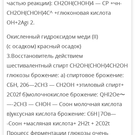
частью реакции): СН2ОН(СНОН)4 — СР +чн-
СН2ОН(СНОН)4С^ +глюконовая кислота
ОН+2Agi 2.
Окисленный гидроксидом меди (II)
(с осадком) красный осадок)
3.Восстановитель действием
шестивалентный спирт СН2ОН(СНОН)4СН2ОН
глюкозы брожение: а) спиртовое брожение:
СБН, 206—2CH3 — CH2OH +этиловый спирт+
2C02f б)молочнокислое брожение: QHl2Oe〜
—
-2CH3 — СНОН — Соон молочная кислота
в)уксусная кислота брожение: С6Н|7Ов—
-Соон +масляная кислота+ 2H2t + 2C02t
Процесс ферментации глюкозы очень