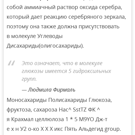
собой аммиачный раствор оксида серебра,
который дает реакцию серебряного зеркала,
поэтому она также должна присутствовать
в молекуле Углеводы
Дисахариды(олигосахариды).
Это означает, что в молекуле
глюкозы имеется 5 гидроксильных
групп.
Людмила Фирмаль
Моносахариды Полисахариды Глюкоза,
фруктоза, сахароза Нас^ SstTZ ФК ^
я Крахмал целлюлоза 1 * 5 M9YO Дж-т
е х н У2 о-ко Х Х Х икс Пять Альдегид group.