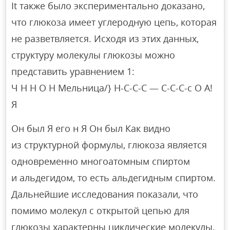
It также было экспериментально доказано,
что глюкоза имеет углеродную цепь, которая
не разветвляется. Исходя из этих данных,
структуру молекулы глюкозы можно
представить уравнением 1:
Ч Н Н О Н Мельница/} Н-С-С-С — С-С-С-с О А!
Я
Он был Я его н Я Он был Как видно
из структурной формулы, глюкоза является
одновременно многоатомным спиртом
и альдегидом, то есть альдегидным спиртом.
Дальнейшие исследования показали, что
помимо молекул с открытой цепью для
глюкозы характерны циклические молекулы.