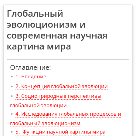
Глобальный
эволюционизм и
современная научная
картина мира
Оглавление:
Введение
Концепция глобальной эволюции
Социоприродные перспективы
глобальной эволюции
Исследования глобальных процессов и
глобальный эволюционизм
Функции научной картины мира