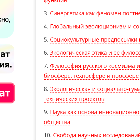
функции
Синергетика как феномен постн
Глобальный эволюционизм и со
Социокультурные предпосылки 
Экологическая этика и её фило
Философия русского космизма и
биосфере, техносфере и ноосфере
Экологическая и социально-гум
технических проектов
Наука как основа инновационн
общества
Свобода научных исследований