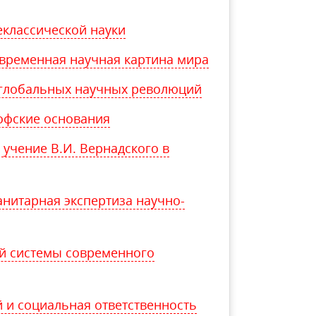
еклассической науки
временная научная картина мира
глобальных научных революций
софские основания
 учение В.И. Вернадского в
анитарная экспертиза научно-
ой системы современного
 и социальная ответственность