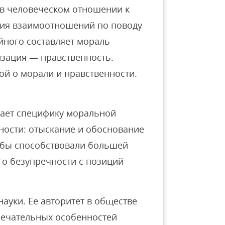
 в человеческом отношении к
ация взаимоотношений по поводу
ойного составляет мораль
изация — нравственность.
ой о морали и нравственности.
чает специфику моральной
тности: отыскание и обоснование
е бы способствовали большей
го безупречности с позиций
 науки. Ее авторитет в обществе
мечательных особенностей