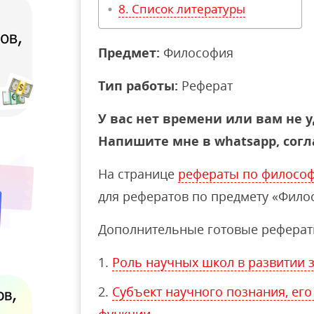
Список литературы
Предмет:
Философия
Тип работы:
Реферат
У вас нет времени или вам не у
Напишите мне в whatsapp, согл
На странице
рефераты по филосо
для рефератов по предмету «Фило
Дополнительные готовые реферат
Роль научных школ в развитии 
Субъект научного познания, его