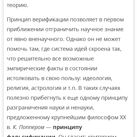
теорию.
Принцип верификации позволяет в первом
приближении отграничить научное знание
от явно вненаучного. Однако он не может
помочь там, где система идей скроена так,
что решительно все возможные
эмпирические факты в состоянии
истолковать в свою пользу: идеология,
религия, астрология и т.п. В таких случаях
полезно прибегнуть к еще одному принципу
разграничения науки и ненауки,
предложенному крупнейшим философом XX
в.
К. Поппером
—
принципу
фальсификации.
Он гласит: критерием