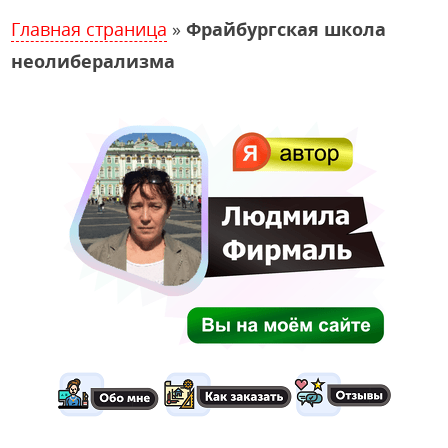
Главная страница
»
Фрайбургская школа
неолиберализма