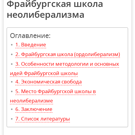
Фрайбургская школа
неолиберализма
Оглавление:
Введение
Фрайбургская школа (ордолиберализм)
Особенности методологии и основных
идей Фрайбургской школы
Экономическая свобода
Место Фрайбургской школы в
неолиберализме
Заключение
Список литературы