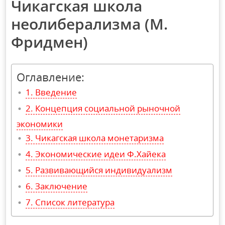
Чикагская школа
неолиберализма (М.
Фридмен)
Оглавление:
Введение
Концепция социальной рыночной
экономики
Чикагская школа монетаризма
Экономические идеи Ф.Хайека
Развивающийся индивидуализм
Заключение
Список литература