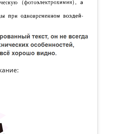
жание: