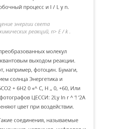
очный процесс и I / L y n.
щение энергии света
мических реакций, n> E / k .
 преобразованных молекул
я квантовым выходом реакции.
, например, фотоцин. Бумаги,
ием солнца Энергетика и
 + 6Н2 0 «^ С, Н ,, 0, +60, Или
тографов ЦЕССИ: 2Ly In r ^ ‘! ‘2А
меняют цвет при воздействии.
Такие соединения, называемые