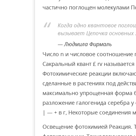
частично поглощен молекулами Поб
Когда одно квантовое погло
вызывает Цепочка основных хи
Людмила Фирмаль
Число n и числовое соотношение
Сакральный квант £ rv называетс
Фотохимические реакции включают
сделанные в растениях под действ
максимально упрощенная форма 6СО2
разложение галогенида серебра у фо
| — + в г, Некоторые соединения 
Освещение фотохимией Реакция. 