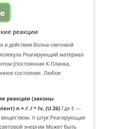
кие реакции
я в действии Волна световой
 молекула Реагирующий материал
нтом [постоянная К-Планка,
анное состояние. Любое
е реакции (законы
 n = /: / ^ lv, (U.26)
Где Е —
 веществом. п штук Реагирующая
 световой энергии Может быть