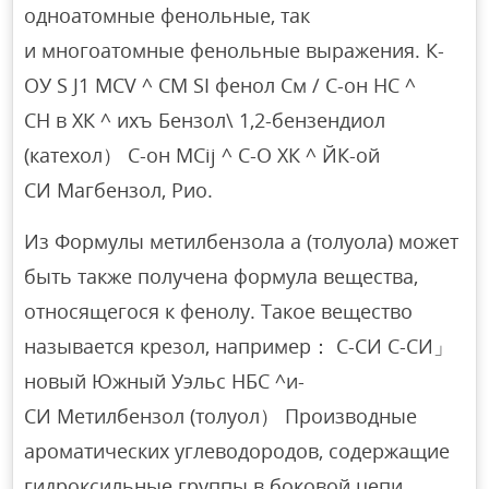
одноатомные фенольные, так
и многоатомные фенольные выражения. К-
ОУ S J1 MCV ^ CM SI фенол См / С-он НС ^
СН в ХК ^ ихъ Бензол\ 1,2-бензендиол
(катехол） С-он MCij ^ С-О ХК ^ ЙК-ой
СИ Магбензол, Рио.
Из Формулы метилбензола а (толуола) может
быть также получена формула вещества,
относящегося к фенолу. Такое вещество
называется крезол, например： С-СИ С-СИ」
новый Южный Уэльс НБС ^и-
СИ Метилбензол (толуол） Производные
ароматических углеводородов, содержащие
гидроксильные группы в боковой цепи