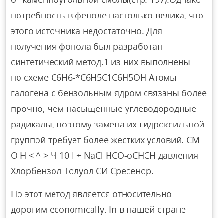
потребность в феноле настолько велика, что
этого источника недостаточно. Для
получения фонола был разработан
синтетический метод.1 из них выполнены
по схеме С6Н6-*С6Н5С1С6Н5ОН Атомы
галогена с бензольным ядром связаны более
прочно, чем насыщенные углеводородные
радикалы, поэтому замена их гидроксильной
группой требует более жестких условий. СМ-
О Н < ^ > Ч 10 I + NaCl НСО-оСНСН давления
Хлорбензол Толуол СИ Сресенор.
Но этот метод является относительно
дорогим economically. In в нашей стране