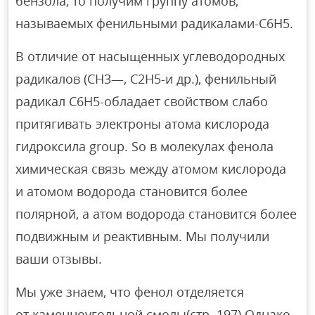
бензола, то получим группу атомов,
называемых фенильными радикалами-C6H5.
В отличие от насыщенных углеводородных
радикалов (СН3—, С2Н5-и др.), фенильный
радикал C6H5-обладает свойством слабо
притягивать электроны атома кислорода
гидроксила group. So в молекулах фенола
химическая связь между атомом кислорода
и атомом водорода становится более
полярной, а атом водорода становится более
подвижным и реактивным. Мы получили
ваши отзывы.
Мы уже знаем, что фенол отделяется
от каменноугольной смолы(стр. 197).Однако