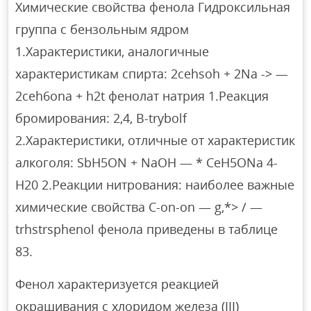
Химические свойства фенола Гидроксильная
группа с бензольным ядром
1.Характеристики, аналогичные
характеристикам спирта: 2cehsoh + 2Na -> —
2ceh6ona + h2t фенолат натрия 1.Реакция
бромирования: 2,4, B-trybolf
2.Характеристики, отличные от характеристик
алкоголя: SbH5ON + NaOH — * CeH5ONa 4-
H20 2.Реакции нитрования: наиболее важные
химические свойства C-on-on — g,*> / —
trhstrsphenol фенола приведены в таблице
83.
Фенол характеризуется реакцией
окрашивания с хлоридом железа (III)