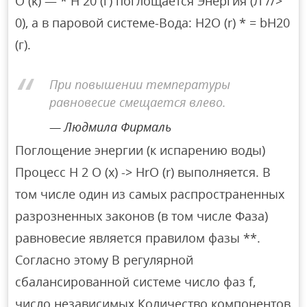
O (k) — * H 20 (г) поглощается Энергия (Л //>
0), а в паровой системе-Вода: Н2О (r) * = bH20
(г).
При повышении температуры
равновесие смещается влево.
Людмила Фирмаль
Поглощение энергии (к испарению воды)
Процесс H 2 O (x) -> HrO (r) выполняется. В
том числе один из самых распространенных
разрозненных законов (в том числе Фаза)
равновесие является правилом фазы **.
Согласно этому В регулярной
сбалансированной системе число фаз f,
число независимых Количество компонентов