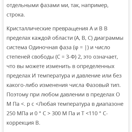
отдельными фазами ми, так, например,
строка.
Кристаллические превращения А и В В
пределах каждой области (A, B, C) диаграммы
система Одиночная фаза (φ = |) и число
степеней свободы (С = 3-Ф) 2, это означает,
что вы можете изменить в определенных
пределах И температура и давление или без
какого-либо изменения числа Фазовый тип.
Поэтому при любом давлении в пределах O
M Па <. р с <Любая температура в диапазоне
250 МПа и 0 ° С > 300 М Па и Т <110 ° С-
коррекция B.