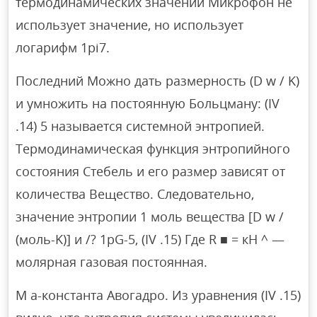
термодинамических значений Микрофон не
использует значение, но использует
логарифм 1pi7.
Последний Можно дать размерность (D w / K)
и умножить на постоянную Больцману: (IV
.14) 5 называется системной энтропией.
Термодинамическая функция энтропийного
состояния Стебель и его размер зависят от
количества Вещество. Следовательно,
значение энтропии 1 моль вещества [D w /
(моль-K)] и /? 1pG-5, (IV .15) Где R ■ = кН ^ —
молярная газовая постоянная.
M a-константа Авогадро. Из уравнения (IV .15)