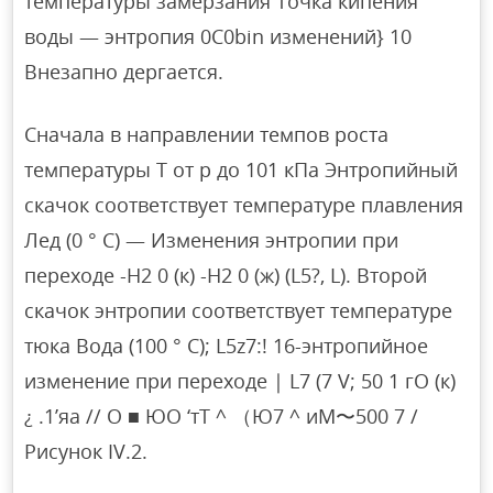
температуры замерзания Точка кипения
воды — энтропия 0С0bin изменений} 10
Внезапно дергается.
Сначала в направлении темпов роста
температуры T от p до 101 кПа Энтропийный
скачок соответствует температуре плавления
Лед (0 ° С) — Изменения энтропии при
переходе -Н2 0 (к) -Н2 0 (ж) (L5?, L). Второй
скачок энтропии соответствует температуре
тюка Вода (100 ° С); L5z7:! 16-энтропийное
изменение при переходе | L7 (7 V; 50 1 гО (к)
¿ .1’яа // О ■ ЮО ‘тТ ^ （Ю7 ^ иМ〜500 7 /
Рисунок IV.2.