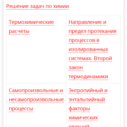
Решение задач по химии
Термохимические
Направление и
расчеты
предел протекания
процессов в
изолированных
системах. Второй
закон
термодинамики
Самопроизвольные и
Энтропийный и
несамопроизвольные
энтальпийный
процессы
факторы
химических
реакций,