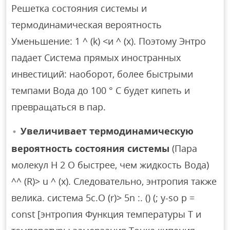
Решетка состояния системы и
термодинамическая вероятность
Уменьшение: 1 ^ (k) <и ^ (x). Поэтому Энтро
падает Система прямых иностранных
инвестиций: наоборот, более быстрыми
темпами Вода до 100 ° C будет кипеть и
превращаться в пар.
Увеличивает термодинамическую
вероятность состояния системы
(Пара
молекул H 2 O быстрее, чем жидкость Вода)
^^ (R)> u ^ (x). Следовательно, энтропия также
велика. система 5c.O (r)> 5n :. () (; y-so p =
const [энтропия Функция температуры Т и