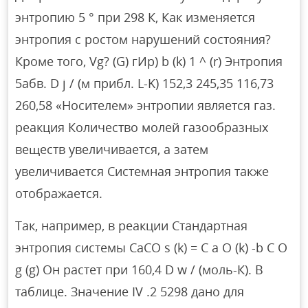
энтропию 5 ° при 298 К, Как изменяется
энтропия с ростом нарушений состояния?
Кроме того, Vg? (G) гИр) b (k) 1 ^ (r) Энтропия
5абв. D j / (м прибл. L-K) 152,3 245,35 116,73
260,58 «Носителем» энтропии является газ.
реакция Количество молей газообразных
веществ увеличивается, а затем
увеличивается Системная энтропия также
отображается.
Так, например, в реакции Стандартная
энтропия системы CaCO s (k) = C a O (k) -b C O
g (g) Он растет при 160,4 D w / (моль-К). В
таблице. Значение IV .2 5298 дано для