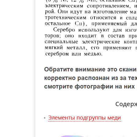
Содер
Элементы подгруппы меди