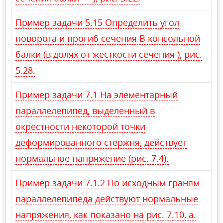
Пример задачи 5.15 Определить угол
поворота и прогиб сечения В консольной
балки (в долях от жесткости сечения ), рис.
5.28.
Пример задачи 7.1 На элементарный
параллелепипед, выделенный в
окрестности некоторой точки
деформированного стержня, действует
нормальное напряжение (рис. 7.4).
Пример задачи 7.1.2 По исходным граням
параллелепипеда действуют нормальные
напряжения, как показано на рис. 7.10, а.