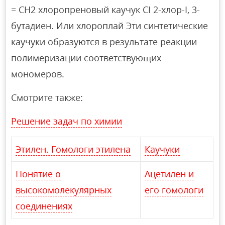
= CH2 хлоропреновый каучук CI 2-хлор-I, 3-
бутадиен. Или хлороплай Эти синтетические
каучуки образуются в результате реакции
полимеризации соответствующих
мономеров.
Смотрите также:
Решение задач по химии
Этилен. Гомологи этилена
Каучуки
Понятие о
Ацетилен и
высокомолекулярных
его гомологи
соединениях