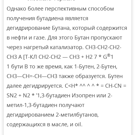
Однако более перспективным способом
получения бутадиена является
дегидрирование Бутана, который содержится
в нефти и газе. Для этого Бутан пропускают
через нагретый катализатор. СН3-СН2-СН2-
®
СН3 А [Т-КЛ СН2-СН2 — СН3 + Н2 7 * G
1
1 бути В то же время, как 1-Бутен, 2-Бутен,
СН3—СН=-СН—СН3 также образуется. Бутен
далее дегидрируется. С<Н* ^^ ^ ^ * = СН-CN =
SN2 + N2 * ’1,3-бутадиен Изопрен или 2-
метил-1,3-бутадиен получают
дегидрированием 2-метилбутанов,
содержащихся в масле, и oil.