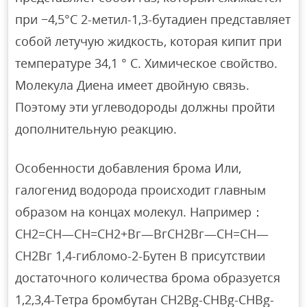
при −4,5°C 2-метил-1,3-бутадиен представляет
собой летучую жидкость, которая кипит при
температуре 34,1 ° C. Химическое свойство.
Молекула Диена имеет двойную связь.
Поэтому эти углеводороды должны пройти
дополнительную реакцию.
Особенности добавления брома Или,
галогенид водорода происходит главным
образом на концах молекул. Например：
СН2=СН—СН=СН2+Вг—ВгСН2Вг—СН=СН—
СН2Вг 1,4-гибломо-2-Бутен В присутствии
достаточного количества брома образуется
1,2,3,4-Тетра бромбутан CH2Bg-CHBg-CHBg-