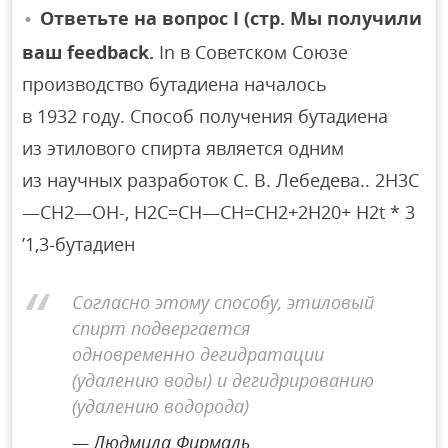
Ответьте на вопрос I (стр. Мы получили
ваш feedback.
In в Советском Союзе
производство бутадиена началось
в 1932 году. Способ получения бутадиена
из этилового спирта является одним
из научных разработок С. В. Лебедева.. 2Н3С
—СН2—ОН-, Н2С=СН—СН=СН2+2Н20+ H2t * 3
’1,3-бутадиен
Согласно этому способу, этиловый
спирт подвергается
одновременно дегидратации
(удалению воды) и дегидрированию
(удалению водорода)
Людмила Фирмаль