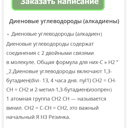
Диеновые углеводороды (алкадиены)
Диеновые углеводороды (алкадиен）
Диеновые углеводороды содержат
соединения с 2 двойными связями
в молекуле. Общая формула для них-C » H2 ″
_2.Диеновые углеводороды включают 1,3-
бутадиен(divi- 13, 4 часа дня. nyl1) CH2 = CH-
CH = CH2 и 2-метил-1,3-бутадиен(изопрен）
1 атомная группа CH2 CH — называется
винил. CH2 = C-CH = CH2, это важный
начальный Я H3 Резинка.