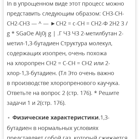
In в упрощенном виде этот процесс можно
представить следующим образом: СН3-СН-
СН2-СН3 — ^ — ►СН2 = с-СН = СН2-Ф 2Н2 3 /
g * SGaOe AIj0j g | .Г Ч3 ЧЗ 2-метилбутан 2-
метил-1,3-бутадиен Структура молекул,
содержащих изопрен, очень похожа
на хлоропрен CH2 = C-CH = CH2 или 2-
хлор-1,3-бутадиен. (Тл Это очень важно
в производстве хлоропренового каучука.
Ответьте на вопрос 2 (стр. 176). * Решите
задачи 1 и 2(стр. 176).
Физические характеристики.
1,3-
бутадиен в нормальных условиях
представляет собой газ, который сжижается