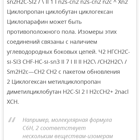
sn2H2C-SI2 / \ II 1 I n2s-cn2 n2s-cn2 n2c ^ Xn2
Циклопропан циклобутан циклогексан
Циклопарафин может быть
противоположного пола. Изомеры этих
соединений связаны с наличием
углеводородных боковых цепей. Ч2 НГСН2С-
si-SI3 CHF-HC-si-sn3 II 7 I II II Н2С\ /СН2Н2С\ /
Sm2H2c—СН2 СН2 с пакетом обновления
2 Циклогексан метилциклопропан
диметилциклобутан Н2С-SI 2 I Н2сСН2+ 2nacl
ХСН.
Например, молекулярная формула
C6H, 2 соответствует
нескольким веществам-изомерам