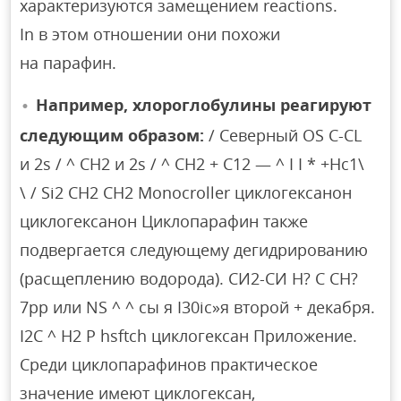
характеризуются замещением reactions.
In в этом отношении они похожи
на парафин.
Например, хлороглобулины реагируют
следующим образом:
/ Северный OS C-CL
и 2s / ^ CH2 и 2s / ^ CH2 + С12 — ^ I I * +Нс1\
\ / Si2 СН2 СН2 Monocroller циклогексанон
циклогексанон Циклопарафин также
подвергается следующему дегидрированию
(расщеплению водорода). СИ2-СИ Н? С СН?
7pp или NS ^ ^ сы я I30ic»я второй + декабря.
I2C ^ H2 P hsftch циклогексан Приложение.
Среди циклопарафинов практическое
значение имеют циклогексан,