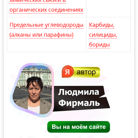
органических соединениях
Предельные углеводороды
Карбиды,
(алканы или парафины)
силициды,
бориды