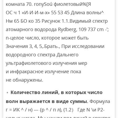
комната 70. ronySoú фиолетовый%[Я
ОС ч 1 «И-И-И-м-х» 55 53 45 Длина волны^
Нм 65 БО ко 35 Рисунок 1.1.Видимый спектр
атомарного водорода Rydberg, 109 737 cm -’;
n-целое число, которое может быть
Значения 3, 4, 5,.Брать., При исследовании
водородного спектра Дальнего
ультрафиолетового излучения мер
и инфракрасное излучение пока
не обнаружены.
Количество линий, в которых число
волн выражается в виде суммы.
Формула
г = ИК ^ / н) — {р ^ / п л), (1.2） Где N \и P2-