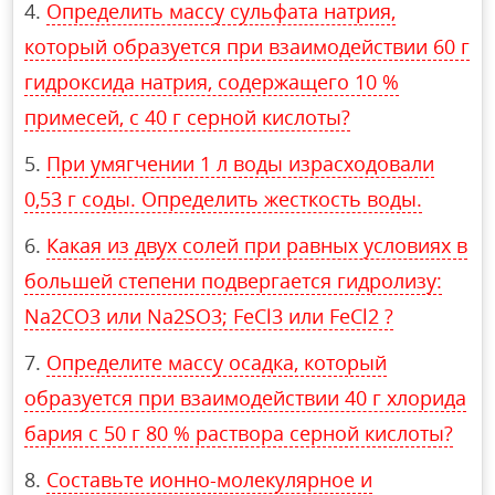
Определить массу сульфата натрия,
который образуется при взаимодействии 60 г
гидроксида натрия, содержащего 10 %
примесей, с 40 г серной кислоты?
При умягчении 1 л воды израсходовали
0,53 г соды. Определить жесткость воды.
Какая из двух солей при равных условиях в
большей степени подвергается гидролизу:
Na2CO3 или Na2SO3; FeCl3 или FeCl2 ?
Определите массу осадка, который
образуется при взаимодействии 40 г хлорида
бария с 50 г 80 % раствора серной кислоты?
Составьте ионно-молекулярное и