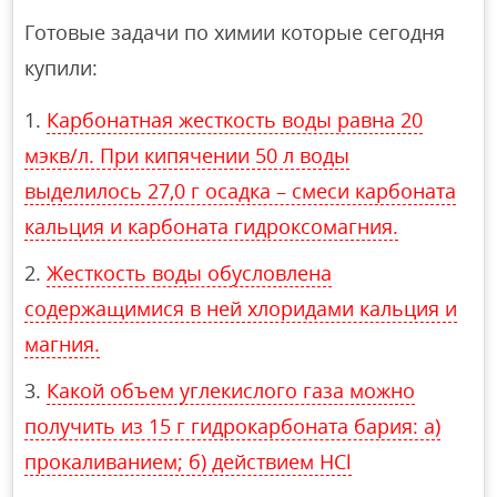
Готовые задачи по химии которые сегодня
купили:
Карбонатная жесткость воды равна 20
мэкв/л. При кипячении 50 л воды
выделилось 27,0 г осадка – смеси карбоната
кальция и карбоната гидроксомагния.
Жесткость воды обусловлена
содержащимися в ней хлоридами кальция и
магния.
Какой объем углекислого газа можно
получить из 15 г гидрокарбоната бария: а)
прокаливанием; б) действием HCl