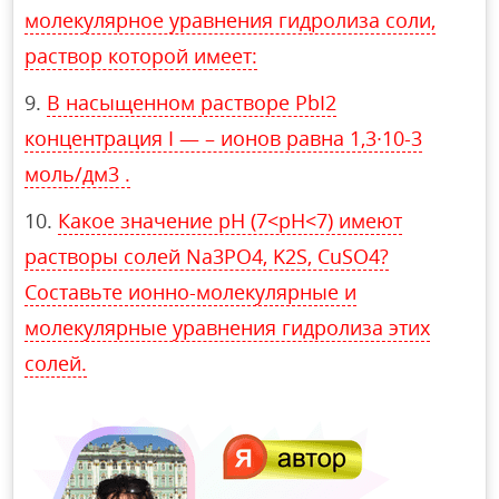
молекулярное уравнения гидролиза соли,
раствор которой имеет:
В насыщенном растворе PbI2
концентрация I — – ионов равна 1,3∙10-3
моль/дм3 .
Какое значение рН (7<рН<7) имеют
растворы солей Na3PO4, K2S, CuSO4?
Составьте ионно-молекулярные и
молекулярные уравнения гидролиза этих
солей.