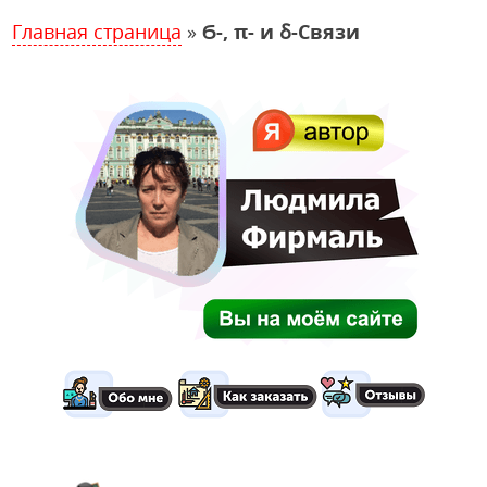
Главная страница
»
Ϭ-, π- и ẟ-Связи