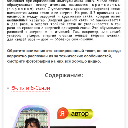
Содержание:
Ϭ-, π- и ẟ-Связи