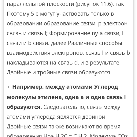
параллельной плоскости (рисунок 11.6). так
Поэтому 5 е могут участвовать только в
образовании образование связи, р-электрон-
связь и связь l; Формирование ny-a связи, l
связи и b связи. далее Различные способы
взаимодействия электронов. связь l и связь b
накладываются на связь d, и в результате
Двойные и тройные связи образуются.
Например, между атомами Углерод
молекулы этилена, одна а и одна связь l
образуются.
Следовательно, связь между
атомами углерода является двойной
Двойные связи также возникают во время
образования Ноа H 2C = C H 2. Молекула COz