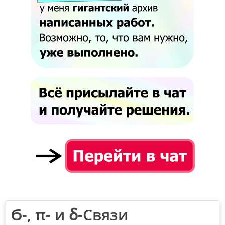
Ϭ-, π- и ẟ-Связи