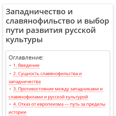
Западничество и
славянофильство и выбор
пути развития русской
культуры
Оглавление:
Введение
Сущность славянофильства и
западничества
Противостояние между западниками и
славянофилами и русской культурой
Отказ от европеизма — путь за пределы
истории