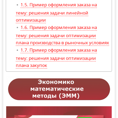
Пример оформления заказа на
тему: решения задачи линейной
оптимизации
Пример оформления заказа на
тему: решения задачи оптимизации
плана производства в рыночных условиях
Пример оформления заказа на
тему: решения задачи оптимизации
плана закупок