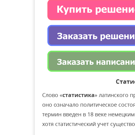
Стати
Cлово «
статистика
» латинского п
оно означало политическое состоян
термин введен в 18 веке немецки
хотя статистический учет существо