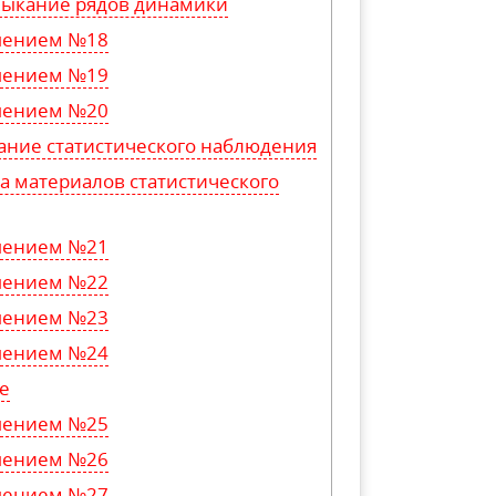
мыкание рядов динамики
ешением №18
ешением №19
ешением №20
ание статистического наблюдения
а материалов статистического
ешением №21
ешением №22
ешением №23
ешением №24
е
ешением №25
ешением №26
ешением №27