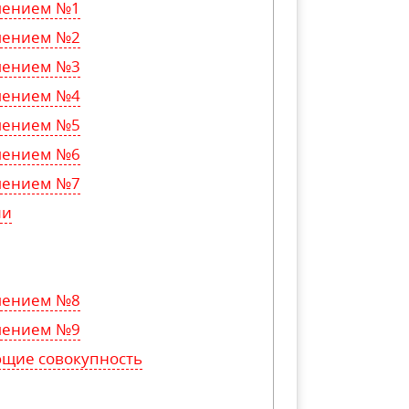
шением №1
шением №2
шением №3
шением №4
шением №5
шением №6
шением №7
ли
шением №8
шением №9
ющие совокупность