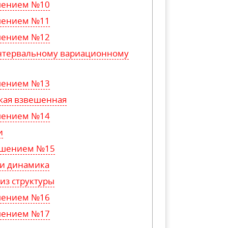
ешением №10
ешением №11
ешением №12
интервальному вариационному
ешением №13
кая взвешенная
ешением №14
и
решением №15
 и динамика
из структуры
ешением №16
ешением №17