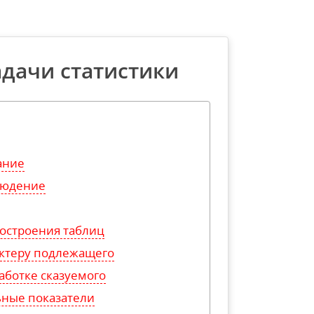
адачи статистики
ание
людение
остроения таблиц
актеру подлежащего
аботке сказуемого
ьные показатели