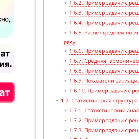
Пример задачи с р
Пример задачи с р
Пример задачи с р
Расчет средней по 
ряду
Пример задачи с р
Средняя гармоничес
Пример задачи с р
Показатели вариаци
Пример задачи с 
Статистическая структура
Статистический анал
Пример задачи с р
Пример задачи с р