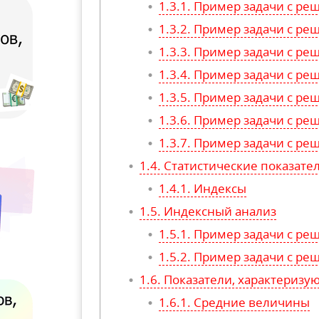
Пример задачи с ре
Пример задачи с ре
Пример задачи с ре
Пример задачи с ре
Пример задачи с ре
Пример задачи с ре
Пример задачи с ре
Статистические показате
Индексы
Индексный анализ
Пример задачи с ре
Пример задачи с ре
Показатели, характеризу
Средние величины