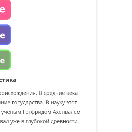
стика
роисхождения. В средние века
ие государства. В науку этот
м ученым Готфридом Ахенвалем,
вал уже в глубокой древности.