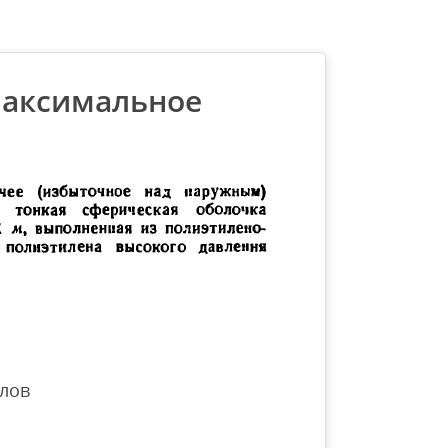
 максимальное
лов