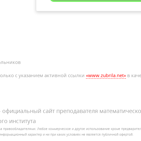
ольников
олько с указанием активной ссылки
«www.zubrila.net»
в каче
официальный сайт преподавателя математическо
го института
за правообладателями. Любое коммерческое и другое использование кроме предварит
ит информационный характер и ни при каких условиях не является публичной офертой.