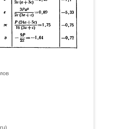
лов
ru)