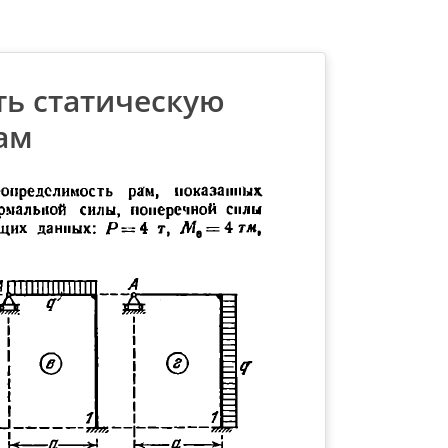
ть статическую
ам