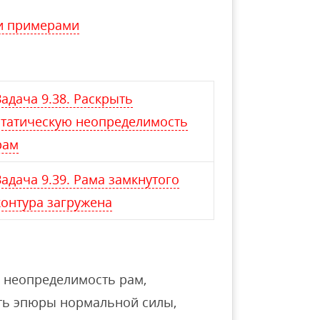
и примерами
Задача 9.38. Раскрыть
статическую неопределимость
рам
Задача 9.39. Рама замкнутого
контура загружена
ю неопределимость рам,
ить эпюры нормальной силы,