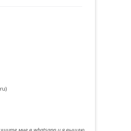
ru)
ишите мне в whatsapp и я вышлю