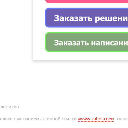
ольников
олько с указанием активной ссылки
«www.zubrila.net»
в каче