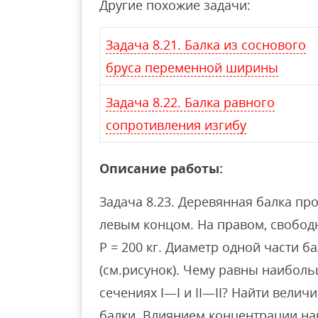
Другие похожие задачи:
Задача 8.21. Балка из соснового
бруса переменной ширины
Задача 8.22. Балка равного
сопротивления изгибу
Описание работы:
Задача 8.23. Деревянная балка пр
левым концом. На правом, свобод
Р = 200 кг. Диаметр одной части б
(см.рисунок). Чему равны наибол
сечениях I—I и II—II? Найти вели
балки. Влиянием концентрации на