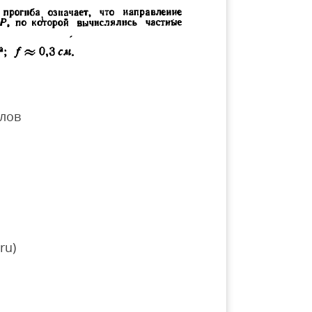
лов
ru)