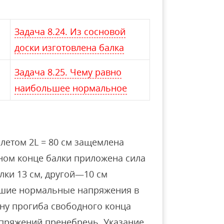
Задача 8.24. Из сосновой
доски изготовлена балка
Задача 8.25. Чему равно
наибольшее нормальное
олетом 2L = 80 см защемлена
ном конце балки приложена сила
алки 13 см, другой—10 см
ьшие нормальные напряжения в
чину прогиба свободного конца
пряжений пренебречь. Указание.