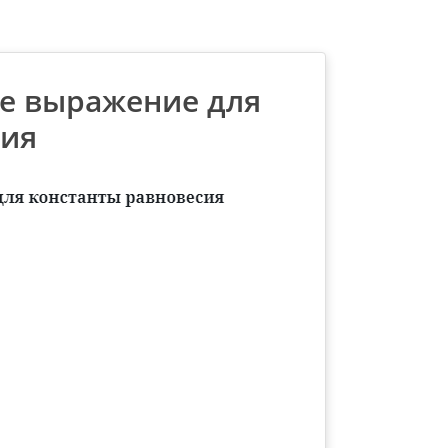
те выражение для
сия