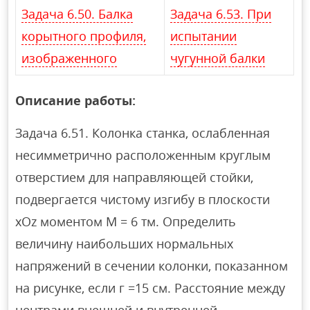
Задача 6.50. Балка
Задача 6.53. При
корытного профиля,
испытании
изображенного
чугунной балки
Описание работы:
Задача 6.51. Колонка станка, ослабленная
несимметрично расположенным круглым
отверстием для направляющей стойки,
подвергается чистому изгибу в плоскости
xOz моментом М = 6 тм. Определить
величину наибольших нормальных
напряжений в сечении колонки, показанном
на рисунке, если г =15 см. Расстояние между
центрами внешней и внутренней