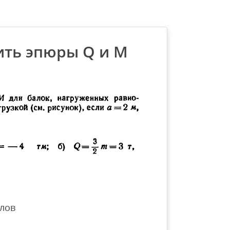
оить эпюры Q и М
лов