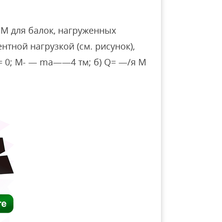
 М для балок, нагруженных
тной нагрузкой (см. рисунок),
Q = 0; М- — ma——4 тм; б) Q= —/я М