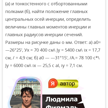
(а) и тонкостенного с отбортованными
полками (б), найти положение главных
центральных осей инерции, определить
величины главных моментов инерции и
главных радиусов инерции сечений.
Размеры на рисунке даны о мм. Ответ: а) а0=
—26°25′, Ух = 70 400 см\ Jy = 5400 см\ ix = 17,7
см, / = 4,9 см; б) а0 — —31°15′, /А.= 78 100 с*\
Jу = 6000 см\ ix — 25,5 с aI, iy = 7,1 см.